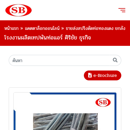
หน้าแรก
»
แคตตาล็อกออนไลน์
»
ขายส่งสปริงดัดท่อทองแดง ยกลัง
โรงงานผลิตเทปพันท่อแอร์ ศิริชัย ธุรกิจ
e-Brochure